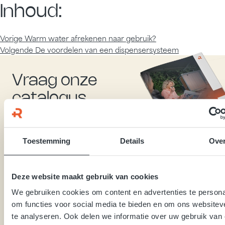
Inhoud:
Vorige
Warm water afrekenen naar gebruik?
Volgende
De voordelen van een dispensersysteem
Vraag onze
catalogus
aan
Toestemming
Details
Ove
Ontdek de voordelen van modulaire sanitairmodules
Bekijk de technische specificaties van onze modellen
Deze website maakt gebruik van cookies
We gebruiken cookies om content en advertenties te persona
Catalogus aanvragen
Catalogus aanvragen
om functies voor social media te bieden en om ons websitev
te analyseren. Ook delen we informatie over uw gebruik van