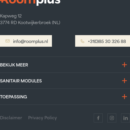
Kapweg 12
3774 RD Kootwijkerbroek (NL)
info@roomplus.nl
info@roomplus.nl
+31(0)85 30 326 88
+31(0)85 30 326 88
BEKIJK MEER
SANITAIR MODULES
TOEPASSING
Disclaimer
Privacy Policy