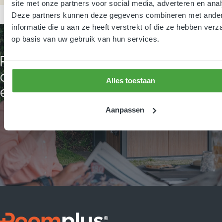
site met onze partners voor social media, adverteren en ana
Deze partners kunnen deze gegevens combineren met ande
informatie die u aan ze heeft verstrekt of die ze hebben ver
op basis van uw gebruik van hun services.
Roomplus brengt design,
comfort en degelijkheid samen in
Alles toestaan
één slimme sanitairmodule.
Aanpassen