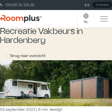
+31(0)85 30 326 88
4.9
11 reviews
Home
Blog
Roomplus met primeur op de Recreatie Vakbeurs in Hardenberg
Roomplus met primeur op de
NL
Recreatie Vakbeurs in
Hardenberg
Terug naar overzicht
Terug naar overzicht
03 september 2023 | 6 min. leestijd