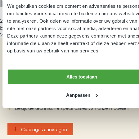
Inhoud:
We gebruiken cookies om content en advertenties te persona
om functies voor social media te bieden en om ons websitev
Vorige
Roomplus met primeur op de Recreatie Vakbeurs in
te analyseren. Ook delen we informatie over uw gebruik van
Hardenberg
site met onze partners voor social media, adverteren en ana
Volgende
De mogelijkheden van Roomplus Storage
Deze partners kunnen deze gegevens combineren met ande
informatie die u aan ze heeft verstrekt of die ze hebben ver
op basis van uw gebruik van hun services.
Vraag onze
catalogus
aan
Alles toestaan
Aanpassen
Ontdek de voordelen van modulaire sanitairmodules
Bekijk de technische specificaties van onze modellen
Catalogus aanvragen
Catalogus aanvragen