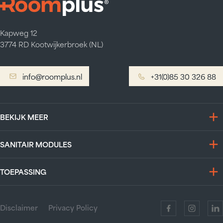
Kapweg 12
3774 RD Kootwijkerbroek (NL)
info@roomplus.nl
info@roomplus.nl
+31(0)85 30 326 88
+31(0)85 30 326 88
BEKIJK MEER
SANITAIR MODULES
TOEPASSING
Disclaimer
Privacy Policy