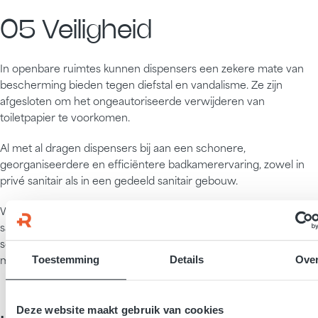
05 Veiligheid
In openbare ruimtes kunnen dispensers een zekere mate van
bescherming bieden tegen diefstal en vandalisme. Ze zijn
afgesloten om het ongeautoriseerde verwijderen van
toiletpapier te voorkomen.
Al met al dragen dispensers bij aan een schonere,
georganiseerdere en efficiëntere badkamerervaring, zowel in
privé sanitair als in een gedeeld sanitair gebouw.
Wil je weten wat de mogelijkheden zijn binnen reeds geleverde
sanitair units of heb je interesse in een sanitair unit waar aan dit
soort zaken tot in de puntjes gedacht is? Neem gerust contact
met ons op!
Toestemming
Details
Ove
Deze website maakt gebruik van cookies