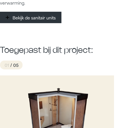
verwarming.
Bekijk de sanitair units
Bekijk de sanitair units
Toegepast bij dit project:
01
/ 05