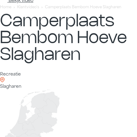
Home
Klantvideo's
Camperplaats Bembom Hoeve Slagharen
Camperplaats
Bembom Hoeve
Slagharen
Recreatie
Slagharen