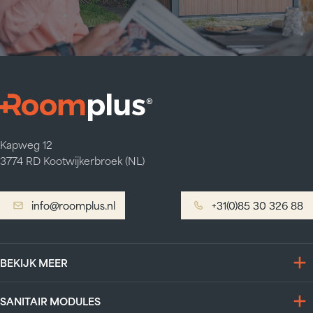
Kapweg 12
3774 RD Kootwijkerbroek (NL)
info@roomplus.nl
info@roomplus.nl
+31(0)85 30 326 88
+31(0)85 30 326 88
BEKIJK MEER
SANITAIR MODULES