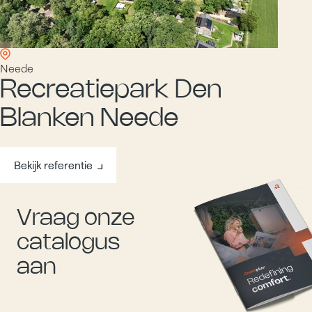
Neede
Recreatiepark Den
Blanken Neede
Bekijk referentie
Bekijk referentie
Vraag onze
catalogus
aan