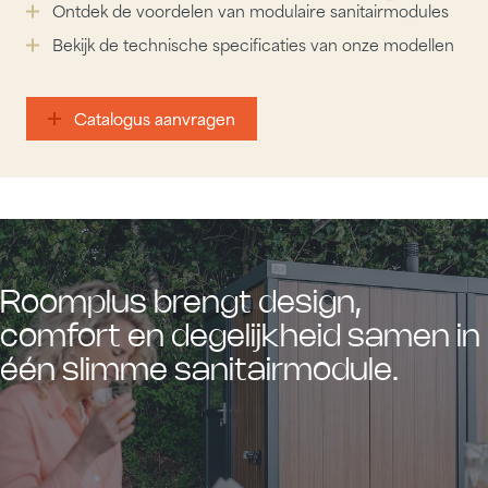
Ontdek de voordelen van modulaire sanitairmodules
Bekijk de technische specificaties van onze modellen
Catalogus aanvragen
Catalogus aanvragen
Roomplus brengt design,
comfort en degelijkheid samen in
één slimme sanitairmodule.