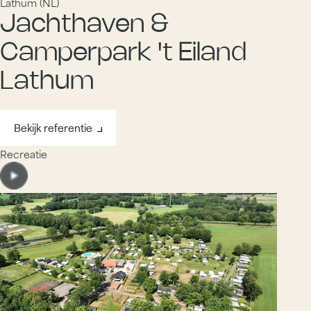
Lathum (NL)
Jachthaven &
Camperpark 't Eiland
Lathum
Bekijk referentie
Bekijk referentie
Recreatie