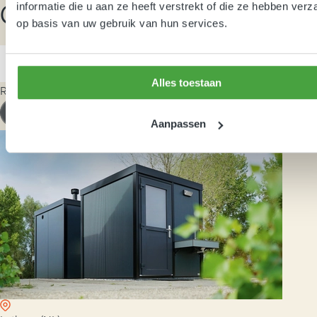
informatie die u aan ze heeft verstrekt of die ze hebben ver
Camping Arendshof
op basis van uw gebruik van hun services.
Bekijk referentie
Bekijk referentie
Alles toestaan
Recreatie
Aanpassen