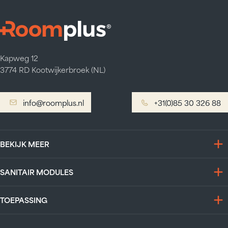
Kapweg 12
3774 RD Kootwijkerbroek (NL)
info@roomplus.nl
info@roomplus.nl
+31(0)85 30 326 88
+31(0)85 30 326 88
BEKIJK MEER
SANITAIR MODULES
TOEPASSING