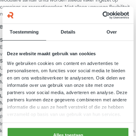
campings en recreatieparken. Niet alleen vanwege flexibiliteit,
maar vooral vanwege efficiënt beheer.
Belangrijkste voordelen:
Toestemming
Details
Over
Schaalbaarheid
Eenvoudig opschalen tijdens drukke periodes zonder grote
verbouwingen
Deze website maakt gebruik van cookies
Snelle plaatsing
We gebruiken cookies om content en advertenties te
Units zijn direct inzetbaar en vereisen minimale installatietijd
personaliseren, om functies voor social media te bieden
Hygiënisch ontwerp
en om ons websiteverkeer te analyseren. Ook delen we
Materialen en indeling zijn gericht op snel en grondig
informatie over uw gebruik van onze site met onze
schoonmaken
partners voor social media, adverteren en analyse. Deze
Lagere operationele druk
partners kunnen deze gegevens combineren met andere
Minder schoonmaaktijd per gebruiker door betere spreiding
informatie die u aan ze heeft verstrekt of die ze hebben
Flexibele positionering
verzameld op basis van uw gebruik van hun services.
Plaats sanitair dichter bij kampeerplekken of uitbreidingszones
In de praktijk betekent dit dat campings hun capaciteit beter
kunnen afstemmen op vraag, zonder structureel hogere kosten.
Alles toestaan